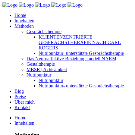
Home
Innehalten
Methoden
Gesprächstherapie
KLIENTENZENTRIERTE
GESPRÄCHSTHERAPIE NACH CARL
ROGERS
Nutripunktur- unterstützte Gesprächstherapie
Das Neuroaffektive Beziehungsmodell NARM
Gestalttherapie
MBSR | Achtsamkeit
Nutripunktur
Nutripunktur
Nutripunktur- unterstützte Gesprächstherapie
Blog
Preise
Über mich
Kontakt
Home
Innehalten
Methoden